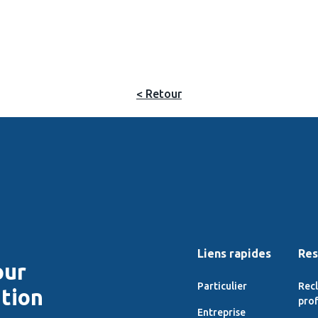
< Retour
Liens rapides
Res
our
Particulier
Rec
ition
prof
Entreprise