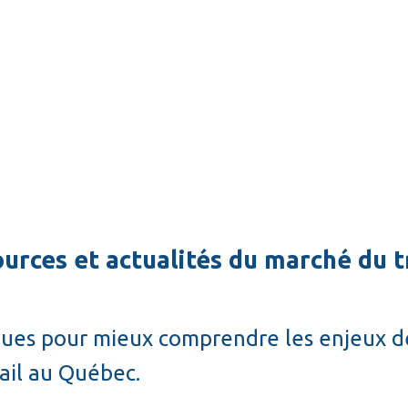
 réalités des PME et des organisations
és pour soutenir la performance des équipes
mmes de formation et de développement des compétences
urces et actualités du marché du t
atiques pour mieux comprendre les enjeux
ail au Québec.