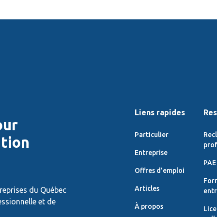
Liens rapides
Res
our
Particulier
Rec
ition
prof
Entreprise
PAE 
Offres d’emploi
For
Articles
treprises du Québec
entr
essionnelle et de
À propos
Lic