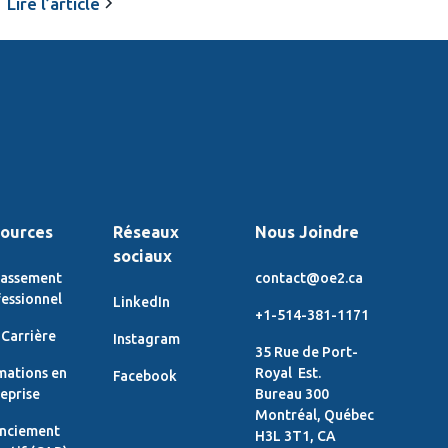
Lire l’article
ources
Réseaux
Nous Joindre
sociaux
lassement
contact@oe2.ca
essionnel
LinkedIn
+1-514-381-1171
Carrière
Instagram
35 Rue de Port-
mations en
Royal Est.
Facebook
eprise
Bureau 300
Montréal, Québec
enciement
H3L 3T1, CA