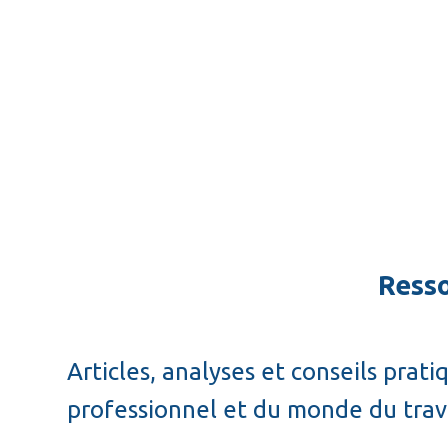
Formations pratiques adaptées aux
Développement des compétences cl
Activités admissibles aux progra
Resso
Articles, analyses et conseils pr
professionnel et du monde du trav