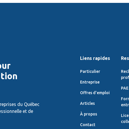
Liens rapides
Res
our
Particulier
Rec
ition
prof
Entreprise
PAE 
Offres d’emploi
For
Articles
treprises du Québec
entr
essionnelle et de
À propos
Lic
coll
Contact