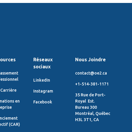
ources
Réseaux
Nous Joindre
sociaux
lassement
contact@oe2.ca
essionnel
LinkedIn
+1-514-381-1171
Carrière
Instagram
35 Rue de Port-
mations en
Royal Est.
Facebook
eprise
Bureau 300
Montréal, Québec
enciement
H3L 3T1, CA
ectif (CAR)