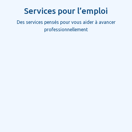
Services pour l’emploi
Des services pensés pour vous aider à avancer
professionnellement
Optimisation de CV et Entrevue
Distinguez-vous auprès des recruteurs. Optimisez
votre CV y maîtrisez vos entretiens avec des
stratégies de marketing personnel percutantes.