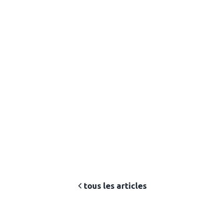
Alina Balan
, Conseillère
d'orientation chez
Objectif Emploi
tous les articles