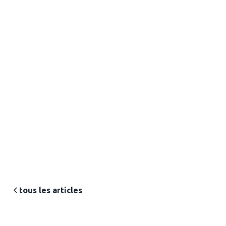
Cecilia Soto-Flores
Directrice Générale d'Objectif Emploi
tous les articles